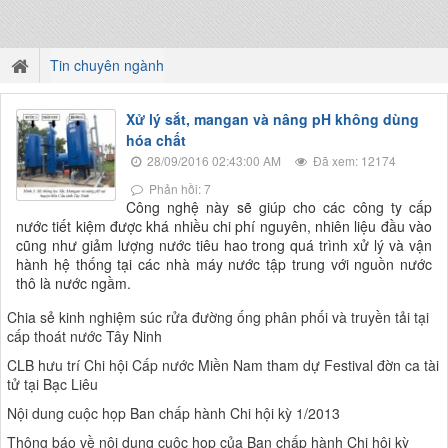
Tin chuyên ngành
Xử lý sắt, mangan và nâng pH không dùng
hóa chất
28/09/2016 02:43:00 AM
Đã xem: 12174
Phản hồi: 7
Công nghệ này sẽ giúp cho các công ty cấp
nước tiết kiệm được khá nhiều chi phí nguyên, nhiên liệu đầu vào
cũng như giảm lượng nước tiêu hao trong quá trình xử lý và vận
hành hệ thống tại các nhà máy nước tập trung với nguồn nước
thô là nước ngầm.
Chia sẻ kinh nghiệm súc rửa đường ống phân phối và truyền tải tại
cấp thoát nước Tây Ninh
CLB hưu trí Chi hội Cấp nước Miền Nam tham dự Festival đờn ca tài
tử tại Bạc Liêu
Nội dung cuộc họp Ban chấp hành Chi hội kỳ 1/2013
Thông báo về nội dung cuộc họp của Ban chấp hành Chi hội kỳ