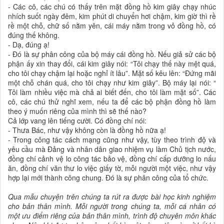
- Các cô, các chú có thấy trên mặt đồng hồ kim giây chạy nhúc
nhích suốt ngày đêm, kim phút di chuyển hơi chậm, kim giờ thì rề
rề một chỗ, chữ số nằm yên, cái máy nằm trong vỏ đồng hồ, có
đúng thế không.
- Dạ, đúng ạ!
- Đó là sự phân công của bộ máy cái đồng hồ. Nếu giả sử các bộ
phận ấy xin thay đổi, cái kim giây nói: “Tôi chạy thế này mệt quá,
cho tôi chạy chậm lại hoặc nghỉ ít lâu”. Mặt số kêu lên: “Đứng mãi
một chỗ chán quá, cho tôi chạy như kim giây”. Bộ máy lại nói: “
Tôi làm nhiều việc mà chả ai biết đến, cho tôi làm mặt số”. Các
cô, các chú thử nghĩ xem, nếu ta để các bộ phận đồng hồ làm
theo ý muốn riêng của mình thì sẽ thế nào?
Cả lớp vang lên tiếng cười. Có đồng chí nói:
- Thưa Bác, như vậy không còn là đồng hồ nữa ạ!
- Trong công tác cách mạng cũng như vậy, tùy theo trình độ và
yêu cầu mà Đảng và nhân dân giao nhiệm vụ làm Chủ tịch nước,
đồng chí cảnh vệ lo công tác bảo vệ, đồng chí cấp dưỡng lo nấu
ăn, đồng chí văn thư lo việc giấy tờ, mỗi người một việc, như vậy
hợp lại mới thành công chung. Đó là sự phân công của tổ chức.
Qua mẫu chuyện trên chúng ta rút ra được bài học kinh nghiệm
cho bản thân mình. Mỗi người trong chúng ta, mỗi cá nhân có
một ưu điểm riêng của bản thân mình, trình độ chuyên môn khác