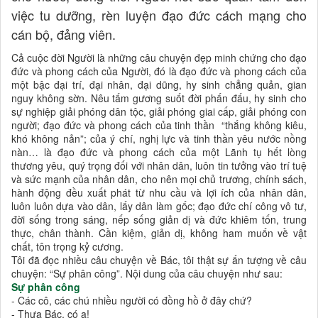
việc tu dưỡng, rèn luyện đạo đức cách mạng cho
cán bộ, đảng viên.
Cả cuộc đời Người là những câu chuyện đẹp minh chứng cho đạo
đức và phong cách của Người, đó là đạo đức và phong cách của
một bậc đại trí, đại nhân, đại dũng, hy sinh chẳng quản, gian
nguy không sờn. Nêu tấm gương suốt đời phấn đấu, hy sinh cho
sự nghiệp giải phóng dân tộc, giải phóng giai cấp, giải phóng con
người; đạo đức và phong cách của tinh thần “thắng không kiêu,
khó không nản”; của ý chí, nghị lực và tinh thần yêu nước nồng
nàn… là đạo đức và phong cách của một Lãnh tụ hết lòng
thương yêu, quý trọng đối với nhân dân, luôn tin tưởng vào trí tuệ
và sức mạnh của nhân dân, cho nên mọi chủ trương, chính sách,
hành động đều xuất phát từ nhu cầu và lợi ích của nhân dân,
luôn luôn dựa vào dân, lấy dân làm gốc; đạo đức chí công vô tư,
đời sống trong sáng, nếp sống giản dị và đức khiêm tốn, trung
thực, chân thành. Cần kiệm, giản dị, không ham muốn về vật
chất, tôn trọng kỷ cương.
Tôi đã đọc nhiều câu chuyện về Bác, tôi thật sự ấn tượng về câu
chuyện: “Sự phân công”. Nội dung của câu chuyện như sau:
Sự phân công
- Các cô, các chú nhiều người có đồng hồ ở đây chứ?
- Thưa Bác, có ạ!