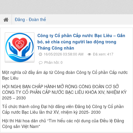
Đảng - Đoàn thể
Công ty Cổ phần Cấp nước Bạc Liêu – Gắn
bó, sẻ chia cùng người lao động trong
Tháng Công nhân
16/05/2026 03:58:00 AM
Đã xem: 417
Phản hồi: 0
Một nghĩa cử đầy ấm áp từ Công đoàn Công ty Cổ phần Cấp nước
Bạc Liêu
HỘI NGHỊ BAN CHẤP HÀNH MỞ RỘNG CÔNG ĐOÀN CƠ SỞ
CÔNG TY CỔ PHẦN CẤP NƯỚC BẠC LIÊU KHÓA XIV, NHIỆM KỲ
2025 – 2030
Tổ chức thành công Đại hội đảng viên Đảng bộ Công ty Cổ phần
Cấp nước Bạc Liêu lần thứ XV, nhiệm kỳ 2025- 2030
Hội thi Hái hoa dân chủ “Tìm hiểu các nội dung của Điều lệ Đảng
Cộng sản Việt Nam"