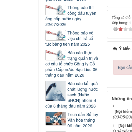
Thông báo thi
công đấu tuyến
Tổng số điểm
ống cấp nước ngày
Xếp hạng:
1
22/07/2026
Thông báo về
việc chi trả cổ
tức bằng tiền năm 2025
Ý kiến
Báo cáo thực
trạng quản trị và
cơ cấu tổ chức Công ty Cổ
Bạn cần
phần Cấp nước Bạc Liêu 06
tháng đầu năm 2026
Báo cáo kết quả
chất lượng nước
sạch (Nước
Những tin
SHCN) nhóm B
của 6 tháng đầu năm 2026
[Nội kiểm
Trích dẫn Sổ tay
(03/05/20
Văn hóa tháng
06 năm 2026
[Nội ki
(13/06/20