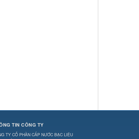
ÔNG TIN CÔNG TY
G TY CỔ PHẦN CẤP NƯỚC BẠC LIÊU