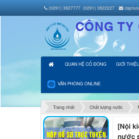
(0291) 3827777
(0291) 3822227
capnuo
QUAN HỆ CỔ ĐÔNG
GIỚI THIỆ
VĂN PHÒNG ONLINE
Trang nhất
Chất lượng nước
[Nội k
nước s