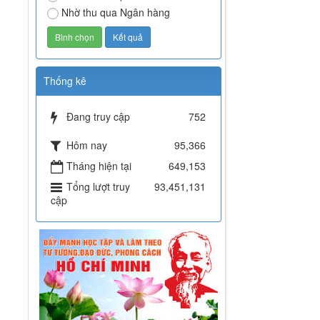
Nhờ thu qua Ngân hàng
Thống kê
Đang truy cập
752
Hôm nay
95,366
Tháng hiện tại
649,153
Tổng lượt truy
93,451,131
cập