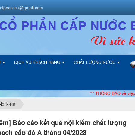
ctpbaclieu@gmail.com
U
DỊCH VỤ KHÁCH HÀNG
CHẤT LƯỢNG NƯỚC
*** THÔNG BÁO về việc điều chỉ
Nội kiểm
iểm] Báo cáo kết quả nội kiểm chất lượng
ạch cấp độ A tháng 04/2023