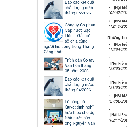
Báo cáo kết quả
chất lượng nước
[Nội ki
(09/07/20
tháng 05/2026
[Nội ki
Công ty Cổ phần
(12/10/20
Cấp nước Bạc
Liêu – Gắn bó,
Những tin
sẻ chia cùng
[Nội ki
người lao động trong Tháng
(12/04/20
Công nhân
Trích dẫn Sổ tay
[Nội kiểm
Văn hóa tháng
(26/03/20
05 năm 2026
Báo cáo kết quả
[Nội kiểm
chất lượng nước
(21/03/20
tháng 04/2026
[Nội ki
(27/02/20
Lễ công bố
Quyết định nghỉ
hưu theo chế độ
[Nội kiểm
Nhà nước của
(02/11/20
ông Nguyễn Văn