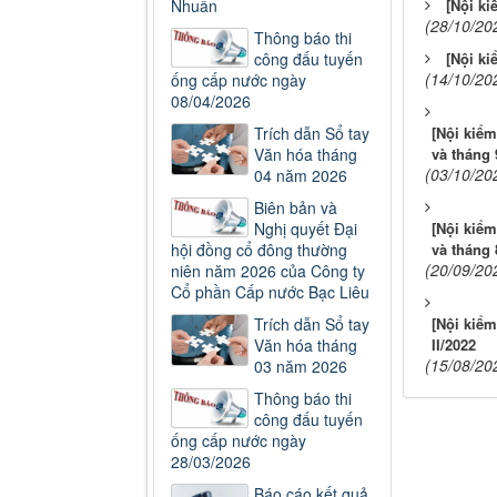
Nhuẩn
[Nội ki
(28/10/20
Thông báo thi
công đấu tuyến
[Nội ki
(14/10/20
ống cấp nước ngày
08/04/2026
Trích dẫn Sổ tay
[Nội kiể
Văn hóa tháng
và tháng 
(03/10/20
04 năm 2026
Biên bản và
Nghị quyết Đại
[Nội kiể
hội đồng cổ đông thường
và tháng 
(20/09/20
niên năm 2026 của Công ty
Cổ phần Cấp nước Bạc Liêu
Trích dẫn Sổ tay
[Nội kiể
Văn hóa tháng
II/2022
(15/08/20
03 năm 2026
Thông báo thi
công đấu tuyến
ống cấp nước ngày
28/03/2026
Báo cáo kết quả