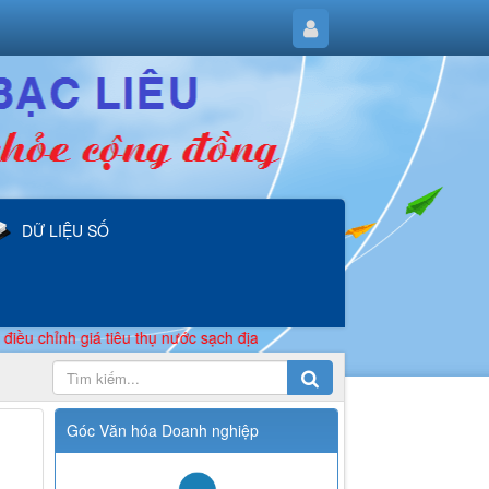
DỮ LIỆU SỐ
nh giá tiêu thụ nước sạch địa bàn một số phường, xã thuộc tỉnh Cà M
Góc Văn hóa Doanh nghiệp