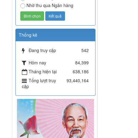
Nhờ thu qua Ngân hàng
Thống kê
Đang truy cập
542
Hôm nay
84,399
Tháng hiện tại
638,186
Tổng lượt truy
93,440,164
cập