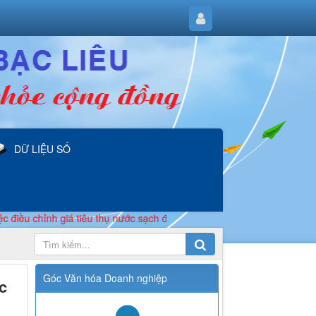
DỮ LIỆU SỐ
hỉnh giá tiêu thụ nước sạch địa bàn một số phường, xã thuộc tỉnh Cà 
Góc Văn hóa Doanh nghiệp
c