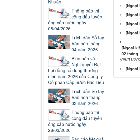
Nhuẩn
[Ngoại 
Thông báo thi
[Ngoại 
công đấu tuyến
ống cấp nước ngày
[Ngoại 
08/04/2026
[Ngoại 
Trích dẫn Sổ tay
Văn hóa tháng
[Ngoại k
04 năm 2026
02 tháng 
Biên bản và
(08/01/20
Nghị quyết Đại
[Ngoại 
hội đồng cổ đông thường
niên năm 2026 của Công ty
Cổ phần Cấp nước Bạc Liêu
Trích dẫn Sổ tay
Văn hóa tháng
03 năm 2026
Thông báo thi
công đấu tuyến
ống cấp nước ngày
28/03/2026
Báo cáo kết quả