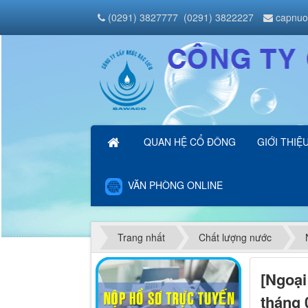
(0291) 3827777
(0291) 3822227
capnuo
QUAN HỆ CỔ ĐÔNG
GIỚI THIỆ
VĂN PHÒNG ONLINE
Trang nhất
Chất lượng nước
[Ngoại
tháng 