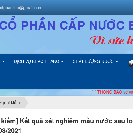
ctpbaclieu@gmail.com
U
DỊCH VỤ KHÁCH HÀNG
CHẤT LƯỢNG NƯỚC
*** THÔNG BÁO về việc điều c
Ngoại kiểm
 kiểm] Kết quả xét nghiệm mẫu nước sau lọ
08/2021