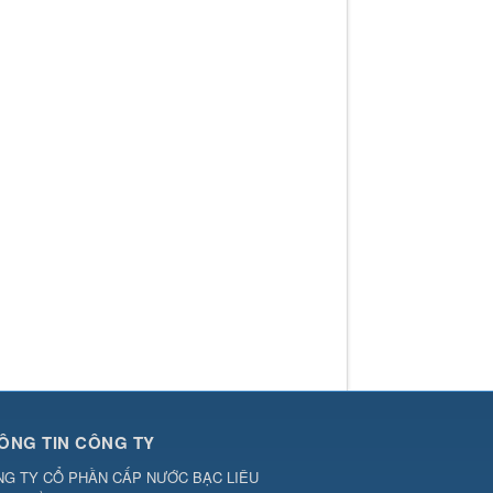
ÔNG TIN CÔNG TY
G TY CỔ PHẦN CẤP NƯỚC BẠC LIÊU