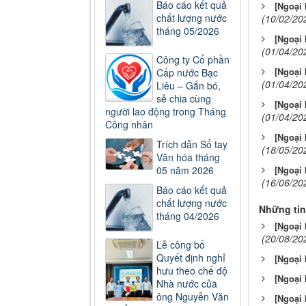
Báo cáo kết quả
[Ngoại
chất lượng nước
(10/02/20
tháng 05/2026
[Ngoại
(01/04/20
Công ty Cổ phần
[Ngoại
Cấp nước Bạc
(01/04/20
Liêu – Gắn bó,
sẻ chia cùng
[Ngoại
người lao động trong Tháng
(01/04/20
Công nhân
[Ngoại
Trích dẫn Sổ tay
(18/05/20
Văn hóa tháng
05 năm 2026
[Ngoại
(16/06/20
Báo cáo kết quả
chất lượng nước
Những tin
tháng 04/2026
[Ngoại
(20/08/20
Lễ công bố
Quyết định nghỉ
[Ngoại 
hưu theo chế độ
[Ngoại 
Nhà nước của
ông Nguyễn Văn
[Ngoại 