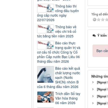
Thông báo thi
công đấu tuyến
Tổng số điểm
ống cấp nước ngày
22/07/2026
Thông báo về
việc chi trả cổ
Ý kiến
tức bằng tiền năm 2025
Báo cáo thực
trạng quản trị và
Bạn cần
cơ cấu tổ chức Công ty Cổ
phần Cấp nước Bạc Liêu 06
tháng đầu năm 2026
Báo cáo kết quả
chất lượng nước
Những tin
sạch (Nước
SHCN) nhóm B
[Ngoại 
của 6 tháng đầu năm 2026
[Ngoại 
Trích dẫn Sổ tay
[Ngoại 
Văn hóa tháng
06 năm 2026
[Ngoại 