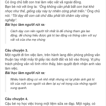
Có ông chủ bắt con trai làm việc vất vả ngoài đồng.
Bạn bè nói với ông ta:
“Ông không cần phải bắt con trai khó
nhọc như thế, giống cây này tự nhiên cũng phát triển.”
Ông chủ
nói: “
Tôi dạy dỗ con cái chứ đâu phải tôi chăm cây công
nghiệp”.
Bài học làm người rút ra:
Cách dạy con nên người tốt nhất là để chúng tham gia lao
động, để chúng hiểu được giá trị lao động và thông cảm với sự
vất vả của cha mẹ chúng
Câu chuyện 3.
Một người đi tìm việc làm, trên hành lang đến phòng phỏng vấn
thuận tay nhặt mấy tờ giấy rác dưới đất và bỏ vào thùng. Vị phụ
trách phỏng vấn vô tình nhìn thấy, bèn quyết định nhận anh vào
làm việc.
Bài học làm người rút ra:
Nhiều hành động có vẻ nhỏ nhặt nhưng nó lại phản ánh giá trị
tốt của một con người và đem lại sự nể trọng của những người
xung quanh.
Câu chuyện 4.
Cậu bé nọ học việc trong một tiệm sửa xe đạp. Một ngày, có