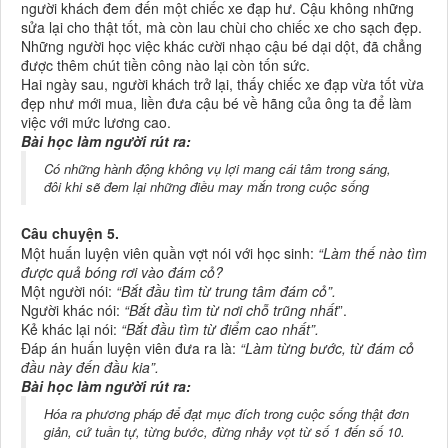
người khách đem đến một chiếc xe đạp hư. Cậu không những
sửa lại cho thật tốt, mà còn lau chùi cho chiếc xe cho sạch đẹp.
Những người học việc khác cười nhạo cậu bé dại dột, đã chẳng
được thêm chút tiền công nào lại còn tốn sức.
Hai ngày sau, người khách trở lại, thấy chiếc xe đạp vừa tốt vừa
đẹp như mới mua, liền đưa cậu bé về hãng của ông ta để làm
việc với mức lương cao.
Bài học làm người rút ra:
Có những hành động không vụ lợi mang cái tâm trong sáng,
đôi khi sẽ đem lại những điều may mắn trong cuộc sống
Câu chuyện 5.
Một huấn luyện viên quần vợt nói với học sinh:
“Làm thế nào tìm
được quả bóng rơi vào đám cỏ?
Một người nói:
“Bắt đầu tìm từ trung tâm đám cỏ”.
Người khác nói:
“Bắt đầu tìm từ nơi chỗ trũng nhất
”.
Kẻ khác lại nói:
“Bắt đầu tìm từ điểm cao nhất”.
Đáp án huấn luyện viên đưa ra là:
“Làm từng bước, từ đám cỏ
đầu này đến đầu kia”.
Bài học làm người rút ra:
Hóa ra phương pháp để đạt mục đích trong cuộc sống thật đơn
giản, cứ tuần tự, từng bước, đừng nhảy vọt từ số 1 đến số 10.