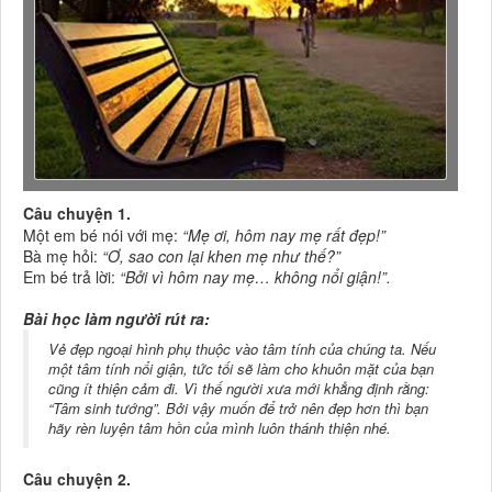
Câu chuyện 1.
Một em bé nói với mẹ:
“Mẹ ơi, hôm nay mẹ rất đẹp!”
Bà mẹ hỏi:
“Ơ, sao con lại khen mẹ như thế?”
Em bé trả lời:
“Bởi vì hôm nay mẹ… không nổi giận!”.
Bài học làm người rút ra:
Vẻ đẹp ngoại hình phụ thuộc vào tâm tính của chúng ta. Nếu
một tâm tính nổi giận, tức tối sẽ làm cho khuôn mặt của bạn
cũng ít thiện cảm đi. Vì thế người xưa mới khẳng định rằng:
“Tâm sinh tướng”. Bởi vậy muốn để trở nên đẹp hơn thì bạn
hãy rèn luyện tâm hồn của mình luôn thánh thiện nhé.
Câu chuyện 2.