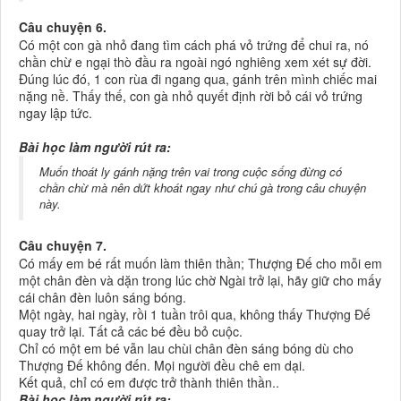
Câu chuyện 6.
Có một con gà nhỏ đang tìm cách phá vỏ trứng để chui ra, nó
chần chừ e ngại thò đầu ra ngoài ngó nghiêng xem xét sự đời.
Đúng lúc đó, 1 con rùa đi ngang qua, gánh trên mình chiếc mai
nặng nề. Thấy thế, con gà nhỏ quyết định rời bỏ cái vỏ trứng
ngay lập tức.
Bài học làm người rút ra:
Muốn thoát ly gánh nặng trên vai trong cuộc sống đừng có
chần chừ mà nên dứt khoát ngay như chú gà trong câu chuyện
này.
Câu chuyện 7.
Có mấy em bé rất muốn làm thiên thần; Thượng Đế cho mỗi em
một chân đèn và dặn trong lúc chờ Ngài trở lại, hãy giữ cho mấy
cái chân đèn luôn sáng bóng.
Một ngày, hai ngày, rồi 1 tuần trôi qua, không thấy Thượng Đế
quay trở lại. Tất cả các bé đều bỏ cuộc.
Chỉ có một em bé vẫn lau chùi chân đèn sáng bóng dù cho
Thượng Đế không đến. Mọi người đều chê em dại.
Kết quả, chỉ có em được trở thành thiên thần..
Bài học làm người rút ra: