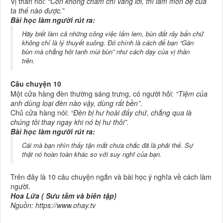
Vị thần nói:
“Con không chăm chỉ vâng lời, thì làm môn đệ của
ta thế nào được.”
Bài học làm người rút ra:
Hãy biết làm cả những công việc lấm lem, bùn đất rây bẩn chứ
không chỉ là lý thuyết suông. Đó chính là cách để bạn “Gần
bùn mà chẳng hôi tanh mùi bùn” như cách dạy của vị thần
trên.
Câu chuyện 10
Một cửa hàng đèn thường sáng trưng, có người hỏi:
“Tiệm của
anh dùng loại đèn nào vậy, dùng rất bền”.
Chủ cửa hàng nói:
“Đèn bị hư hoài đấy chứ, chẳng qua là
chúng tôi thay ngay khi nó bị hư thôi”.
Bài học làm người rút ra:
Cái mà bạn nhìn thấy tận mắt chưa chắc đã là phải thế. Sự
thật nó hoàn toàn khác so với suy nghĩ của bạn.
Trên đây là 10 câu chuyện ngắn và bài học ý nghĩa về cách làm
người.
Hoa Lửa ( Sưu tầm và biên tập)
Nguồn: https://www.ohay.tv