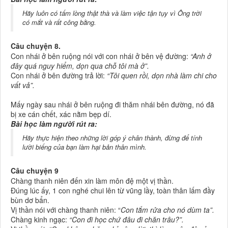
Hãy luôn có tấm lòng thật thà và làm việc tận tụy vì Ông trời
có mắt và rất công bằng.
Câu chuyện 8.
Con nhái ở bên ruộng nói với con nhái ở bên vệ đường:
“Anh ở
đây quá nguy hiểm, dọn qua chỗ tôi mà ở”.
Con nhái ở bên đường trả lời:
“Tôi quen rồi, dọn nhà làm chi cho
vất vả”.
Mấy ngày sau nhái ở bên ruộng đi thăm nhái bên đường, nó đã
bị xe cán chết, xác nằm bẹp dí.
Bài học làm người rút ra:
Hãy thực hiện theo những lời góp ý chân thành, đừng để tính
lười biếng của bạn làm hại bản thân mình.
Câu chuyện 9
Chàng thanh niên đến xin làm môn đệ một vị thần.
Đúng lúc ấy, 1 con nghé chui lên từ vũng lầy, toàn thân lấm đầy
bùn dơ bẩn.
Vị thần nói với chàng thanh niên: “
Con tắm rửa cho nó dùm ta”.
Chàng kinh ngạc:
“Con đi học chứ đâu đi chăn trâu?”.