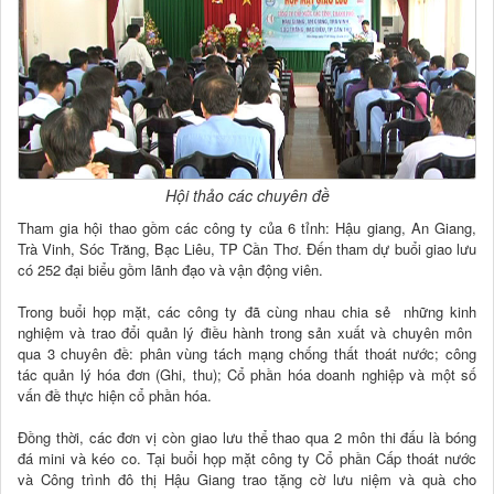
Hội thảo các chuyên đề
Tham gia hội thao gồm các công ty của 6 tỉnh: Hậu giang, An Giang,
Trà Vinh, Sóc Trăng, Bạc Liêu, TP Cần Thơ.
Đến tham dự
buổi giao lưu
có 252 đại biểu gồm lãnh đạo và vận động viên.
Trong buổi họp mặt
, các công ty đã cùng nhau chia sẻ những kinh
nghiệm và trao đổi quản lý điều hành trong sản xuất và chuyên môn
qua 3 chuyên đề: phân vùng tách mạng chống thất thoát nước; công
tác quản lý hóa đơn (Ghi, thu); Cổ phần hóa doanh nghiệp và một số
vấn đề thực hiện cổ phần hóa.
Đồng thời, các đơn vị còn giao lưu thể thao qua 2 môn thi đấu là bóng
đá mini và kéo co. Tại buổi họp mặt công ty Cổ phần Cấp thoát nước
và Công trình đô thị Hậu Giang trao tặng cờ lưu niệm và quà cho