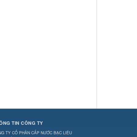
ÔNG TIN CÔNG TY
G TY CỔ PHẦN CẤP NƯỚC BẠC LIÊU