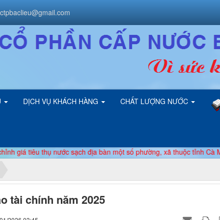
ctpbaclieu@gmail.com
U
DỊCH VỤ KHÁCH HÀNG
CHẤT LƯỢNG NƯỚC
iá tiêu thụ nước sạch địa bàn một số phường, xã thuộc tỉnh Cà Mau***
o tài chính năm 2025
/01/2026 03:45