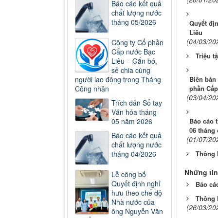
Báo cáo kết quả
chất lượng nước
tháng 05/2026
Quyết đị
Liêu
(04/03/20
Công ty Cổ phần
Cấp nước Bạc
Triệu t
Liêu – Gắn bó,
sẻ chia cùng
người lao động trong Tháng
Biên bản
Công nhân
phần Cấp
(03/04/20
Trích dẫn Sổ tay
Văn hóa tháng
05 năm 2026
Báo cáo t
06 tháng
Báo cáo kết quả
(01/07/20
chất lượng nước
tháng 04/2026
Thông b
Những tin
Lễ công bố
Quyết định nghỉ
Báo cáo
hưu theo chế độ
Thông b
Nhà nước của
(26/03/20
ông Nguyễn Văn