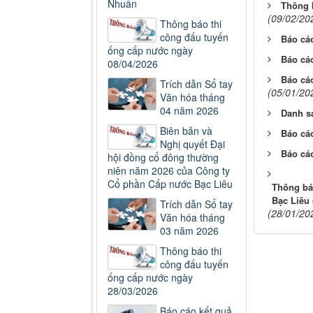
Nhuẩn
Thông 
(09/02/20
Thông báo thi
công đấu tuyến
Báo cá
ống cấp nước ngày
Báo cá
08/04/2026
Báo cáo
Trích dẫn Sổ tay
(05/01/20
Văn hóa tháng
04 năm 2026
Danh s
Biên bản và
Báo cáo
Nghị quyết Đại
Báo cá
hội đồng cổ đông thường
niên năm 2026 của Công ty
Cổ phần Cấp nước Bạc Liêu
Thông báo
Bạc Liêu
Trích dẫn Sổ tay
(28/01/20
Văn hóa tháng
03 năm 2026
Thông báo thi
công đấu tuyến
ống cấp nước ngày
28/03/2026
Báo cáo kết quả