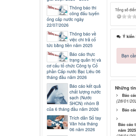
Thông báo thi
Tổng số điểm
công đấu tuyến
ống cấp nước ngày
22/07/2026
Thông báo về
Ý kiến
việc chi trả cổ
tức bằng tiền năm 2025
Báo cáo thực
Bạn cần
trạng quản trị và
cơ cấu tổ chức Công ty Cổ
phần Cấp nước Bạc Liêu 06
tháng đầu năm 2026
Báo cáo kết quả
Những tin
chất lượng nước
Báo cáo
sạch (Nước
(28/01/20
SHCN) nhóm B
của 6 tháng đầu năm 2026
Báo cáo
Trích dẫn Sổ tay
Văn hóa tháng
Báo cáo t
06 năm 2026
năm 2025
(28/01/20