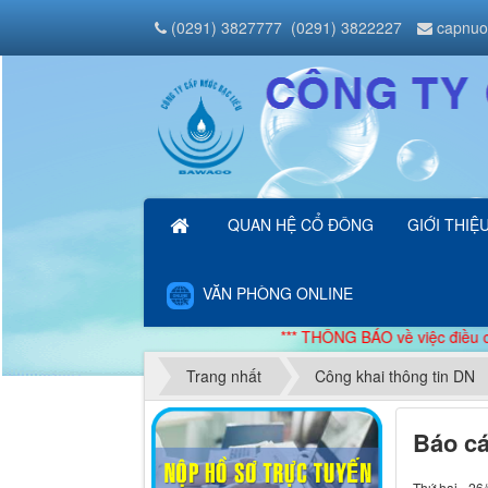
(0291) 3827777
(0291) 3822227
capnuo
QUAN HỆ CỔ ĐÔNG
GIỚI THIỆ
VĂN PHÒNG ONLINE
*** THÔNG BÁO về việc điều chỉnh g
Trang nhất
Công khai thông tin DN
Báo cá
Thứ hai - 26